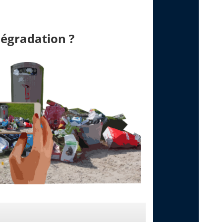
dégradati
on ?